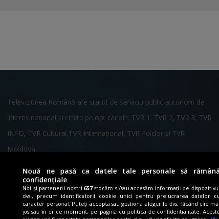
Televiziunea Română are statut de serviciu public autonom de
interes naţional şi emite pe opt canale: TVR 1, TVR 2, TVR 3, TVR
INFO, TVR Cultural,TVR Internaţional, TVR Folclor și TVR
Moldova.
TVR acoperă cele mai importante evenimente la nivel naţional,
Nouă ne pasă ca datele tale personale să rămân
confidențiale
prin cele cinci studiouri teritoriale: Cluj, Craiova, Iaşi, Timişoara,
Noi și partenerii noștri
657
stocăm și/sau accesăm informații pe dispozitivu
dvs., precum identificatorii cookie unici pentru prelucrarea datelor c
Tîrgu-Mureş.
caracter personal. Puteți accepta sau gestiona alegerile dvs. făcând clic ma
jos sau în orice moment, pe pagina cu politica de confidențialitate. Acest