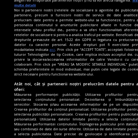
alegeri vor fi raportate partenerilor noștri și nu vă vor afecta navigarea.
Ma
multe detalii
Noi si partenerii nostri (retelele de socializare si agentiile de publicitat
partenere, precum si furnizorii nostri de servicii de date analitice
CONTACT
prelucram date pentru a permite website-ului sa functioneze, pentru 
personaliza continutul si anunturile publicitare afisate in functie d
interesele si/sau profilul dvs., pentru a va oferi functionalitati aferent
+4 021 3199112
retelelor de socializare si pentru a analiza traficul pe website. Beneficiati d
drepturile prevazute de art. 15-22 din GDPR in legatura cu prelucrare
Calea Dorobanților 191, sector 1, București, România
datelor cu caracter personal. Aceste drepturi pot fi exercitate pri
modalitatea indicata
aici
. Prin click pe “ACCEPT TOATE”, acceptati folosire
tuturor Tehnologiilor de tip Cookie, care implica inclusiv acceptul dvs. c
eurovision.romania@tvr.ro
privire la stocarea/accesarea informatiilor de catre Vendor-ii cu car
colaboram. Prin click pe “VREAU SA MODIFIC SETARILE INDIVIDUAL” putet
schimba preferintele in mod individual, mai putin cele legate de cooki
strict necesare pentru functionarea website-ului.
Atât noi, cât și partenerii noștri prelucrăm datele pentru 
URMĂREŞTE
-NE
oferi:
Măsurarea performanței publicității. Utilizarea profilurilor pentr
selectarea conținutului personalizat. Dezvoltarea și îmbunătățire
serviciilor. Stocarea și/sau accesarea informațiilor de pe un dispozitiv
Crearea profilurilor de conținut personalizat. Utilizarea profilurilor pentr
selectarea publicității personalizate. Crearea profilurilor pentru publicitat
personalizată. Utilizarea datelor limitate pentru a selecta conținutul
Măsurarea performanței conținutului. Înțelegerea publicului prin statistic
sau combinații de date din surse diferite. Utilizarea de date limitate pentr
a selecta publicitatea. Date precise de geolocație și identificarea pri
Eurovision Song Contest