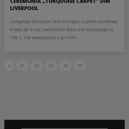
CEREMONIA „TURQUOISE CARPET” DIN
LIVERPOOL
Competiţia Eurovision 2023 a început cu prima semifinală,
în data de 9 mai, transmisă în direct şi în exclusivitate la
TVR 1, TVR Internațional și pe TVR+.
A
31
32
33
34
35
n
t
e
r
i
o
a
r
e