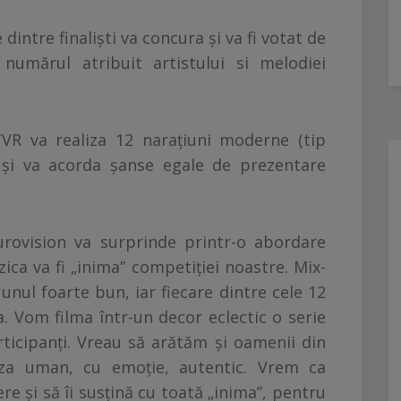
 dintre finalişti va concura şi va fi votat de
numărul atribuit artistului si melodiei
VR va realiza 12 naraţiuni moderne (tip
) şi va acorda şanse egale de prezentare
Eurovision va surprinde printr-o abordare
ca va fi „inima” competiţiei noastre. Mix-
unul foarte bun, iar fiecare dintre cele 12
. Vom filma într-un decor eclectic o serie
rticipanţi. Vreau să arătăm şi oamenii din
tiza uman, cu emoţie, autentic. Vrem ca
re şi să îi susţină cu toată „inima”
, pentru