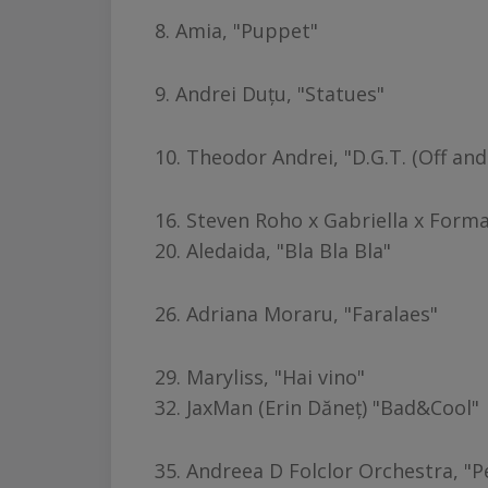
8. Amia, "Puppet"
9. Andrei Duțu, "Statues"
10. Theodor Andrei, "D.G.T. (Off and
16. Steven Roho x Gabriella x Forma
20. Aledaida, "Bla Bla Bla"
26. Adriana Moraru, "Faralaes"​
29. Maryliss, "Hai vino"
32. JaxMan (Erin Dăneţ) "Bad&Cool"
35. Andreea D Folclor Orchestra, "P