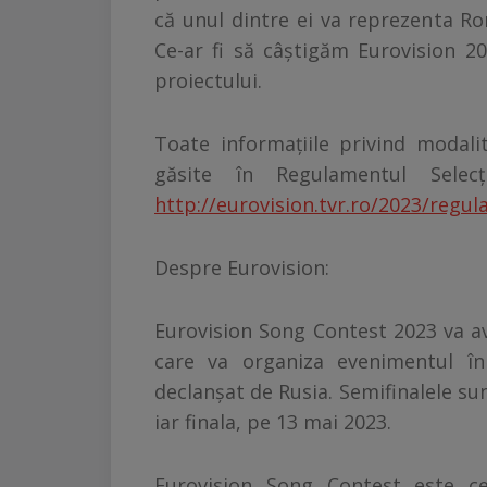
că unul dintre ei va reprezenta Ro
Ce-ar fi să câştigăm Eurovision 2
proiectului.
Toate informaţiile privind modali
găsite în Regulamentul Selecți
http://eurovision.tvr.ro/2023/regu
Despre Eurovision:
Eurovision Song Contest 2023 va av
care va organiza evenimentul în
declanşat de Rusia. Semifinalele su
iar finala, pe 13 mai 2023.
Eurovision Song Contest este c