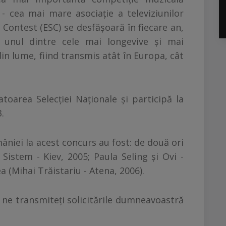
- cea mai mare asociaţie a televiziunilor
Contest (ESC) se desfăşoară în fiecare an,
 unul dintre cele mai longevive şi mai
n lume, fiind transmis atât în Europa, cât
oarea Selecţiei Naţionale şi participă la
.
niei la acest concurs au fost: de două ori
 Sistem - Kiev, 2005; Paula Seling şi Ovi -
ea (Mihai Trăistariu - Atena, 2006).
 ne transmiteţi solicitările dumneavoastră