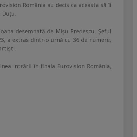
urovision România au decis ca aceasta să îi
i Duţu.
rsoana desemnată de Mişu Predescu, Şeful
3, a extras dintr-o urnă cu 36 de numere,
rtişti.
nea intrării în finala Eurovision România,